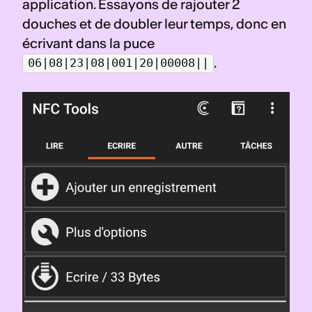
application. Essayons de rajouter 2 
douches et de doubler leur temps, donc en 
écrivant dans la puce 
.
06|08|23|08|001|20|00008||